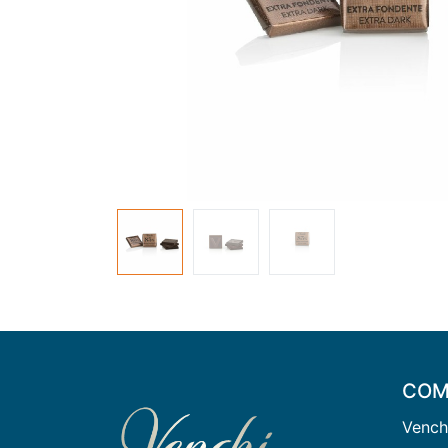
COM
Vench