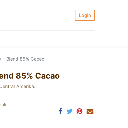
Login
x - Blend 85% Cacao
lend 85% Cacao
 Central Amerika.
ali